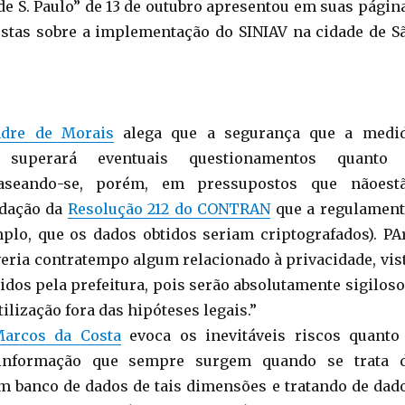
 de S. Paulo” de 13 de outubro apresentou em suas págin
stas sobre a implementação do SINIAV na cidade de S
ndre de Morais
alega que a segurança que a medi
á superará eventuais questionamentos quanto
baseando-se, porém, em pressupostos que nãoest
edação da
Resolução 212 do CONTRAN
que a regulament
lo, que os dados obtidos seriam criptografados). PA
eria contratempo algum relacionado à privacidade, vis
idos pela prefeitura, pois serão absolutamente sigiloso
lização fora das hipóteses legais.”
arcos da Costa
evoca os inevitáveis riscos quanto
informação que sempre surgem quando se trata 
m banco de dados de tais dimensões e tratando de dad