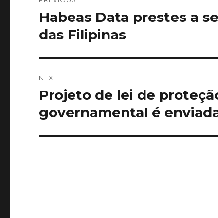
PREVIOUS
navigation
Habeas Data prestes a se
Previous
post:
das Filipinas
NEXT
Projeto de lei de proteçã
Next
post:
governamental é enviada