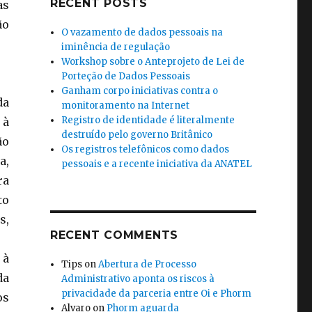
RECENT POSTS
as
ão
O vazamento de dados pessoais na
iminência de regulação
Workshop sobre o Anteprojeto de Lei de
Porteção de Dados Pessoais
Ganham corpo iniciativas contra o
da
monitoramento na Internet
Registro de identidade é literalmente
 à
destruído pelo governo Britânico
ão
Os registros telefônicos como dados
a,
pessoais e a recente iniciativa da ANATEL
ra
to
s,
RECENT COMMENTS
 à
Tips
on
Abertura de Processo
da
Administrativo aponta os riscos à
privacidade da parceria entre Oi e Phorm
os
Alvaro
on
Phorm aguarda