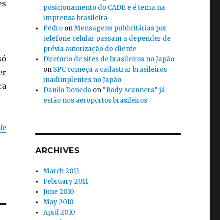
es
posicionamento do CADE e é tema na
imprensa brasileira
Pedro
on
Mensagens publicitárias por
telefone celular passam a depender de
prévia autorização do cliente
só
Diretorio de sites de brasileiros no Japão
on
SPC começa a cadastrar brasileiros
er
inadimplentes no Japão
ra
Danilo Doneda
on
“Body scanners” já
estão nos aeroportos brasileiros
de
ARCHIVES
March 2011
February 2011
June 2010
May 2010
April 2010