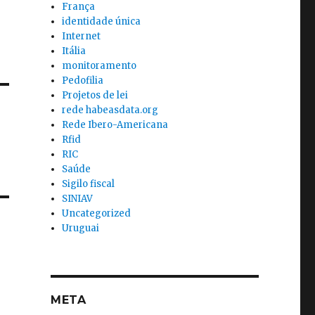
França
identidade única
Internet
Itália
monitoramento
Pedofilia
Projetos de lei
rede habeasdata.org
Rede Ibero-Americana
Rfid
RIC
Saúde
Sigilo fiscal
SINIAV
Uncategorized
Uruguai
META