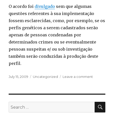
O acordo foi
divulgado
sem que algumas
questões referentes à sua implementação
fossem esclarecidas, como, por exemplo, se os
perfis genéticos a serem cadastrados serão
apenas de pessoas condenadas por
determinados crimes ou se eventualmente
pessoas suspeitas e/ ou sob investigação
também serão conduzidas à produção deste
perfil.
Posted
Categories
on
July 15, 2009
Uncategorized
Leave a comment
on
Dados
genéticos
começarão
a
ser
SEA
Search
utilizados
for:
em