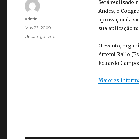
Será realizado 
Andes, o Congre
Author
admin
aprovação da su
Posted
May 23, 2009
sua aplicação to
on
Categories
Uncategorized
O evento, organ
Artemi Rallo (Es
Eduardo Campos 
Maiores inform