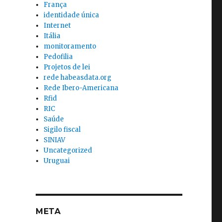
França
identidade única
Internet
Itália
monitoramento
Pedofilia
Projetos de lei
rede habeasdata.org
Rede Ibero-Americana
Rfid
RIC
Saúde
Sigilo fiscal
SINIAV
Uncategorized
Uruguai
META