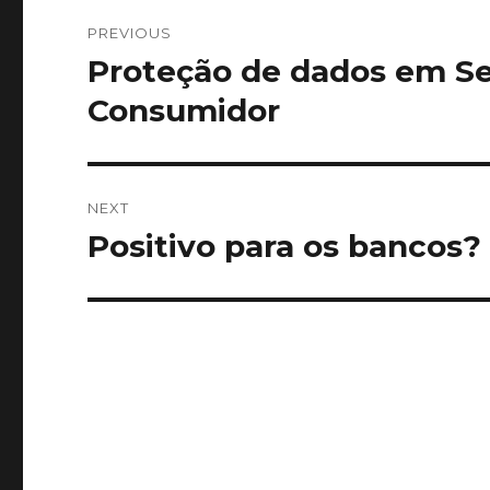
Post
PREVIOUS
navigation
Proteção de dados em Se
Previous
post:
Consumidor
NEXT
Positivo para os bancos?
Next
post: