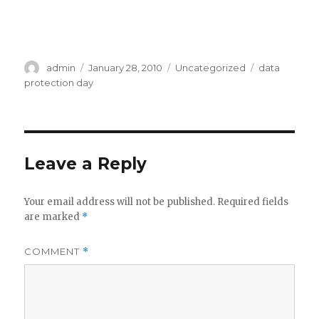
Author
Posted
Categories
Tags
admin
January 28, 2010
Uncategorized
data
on
protection day
Leave a Reply
Your email address will not be published.
Required fields
are marked
*
COMMENT
*