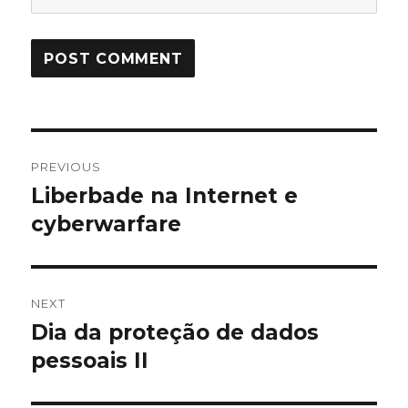
Post
PREVIOUS
navigation
Liberbade na Internet e
Previous
post:
cyberwarfare
NEXT
Dia da proteção de dados
Next
post:
pessoais II