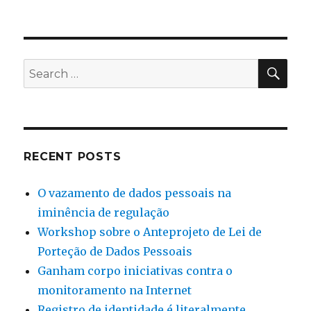
SEA
Search
for:
RECENT POSTS
O vazamento de dados pessoais na
iminência de regulação
Workshop sobre o Anteprojeto de Lei de
Porteção de Dados Pessoais
Ganham corpo iniciativas contra o
monitoramento na Internet
Registro de identidade é literalmente