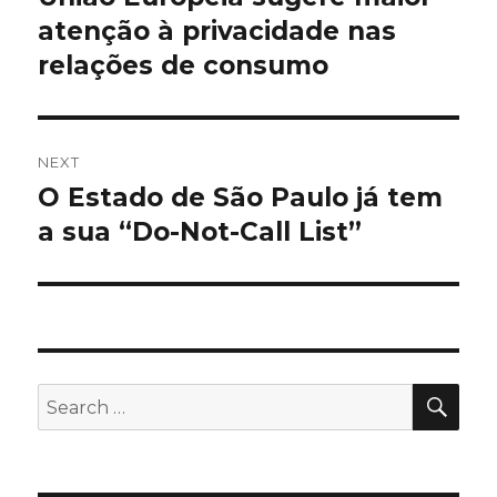
post:
atenção à privacidade nas
relações de consumo
NEXT
O Estado de São Paulo já tem
Next
post:
a sua “Do-Not-Call List”
SEA
Search
for: