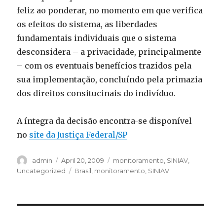
feliz ao ponderar, no momento em que verifica
os efeitos do sistema, as liberdades
fundamentais individuais que o sistema
desconsidera – a privacidade, principalmente
– com os eventuais benefícios trazidos pela
sua implementação, concluíndo pela primazia
dos direitos consitucinais do indivíduo.
A íntegra da decisão encontra-se disponível
no
site da Justiça Federal/SP
Author
Posted
Categories
admin
April 20, 2009
monitoramento
,
SINIAV
,
on
Tags
Uncategorized
Brasil
,
monitoramento
,
SINIAV