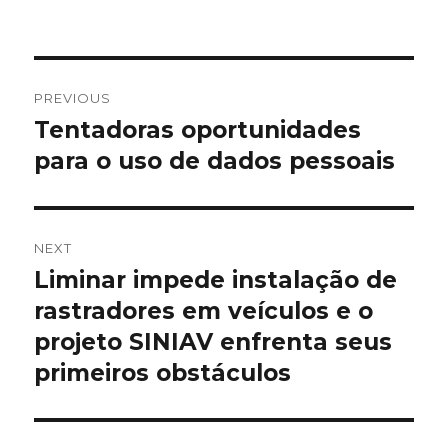
Post
PREVIOUS
navigation
Tentadoras oportunidades
Previous
post:
para o uso de dados pessoais
NEXT
Liminar impede instalação de
Next
post:
rastradores em veículos e o
projeto SINIAV enfrenta seus
primeiros obstáculos