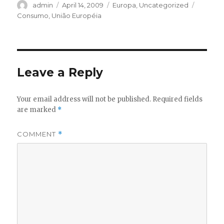
Author
Posted
Categories
Tags
admin
April 14, 2009
Europa
,
Uncategorized
on
Consumo
,
União Européia
Leave a Reply
Your email address will not be published.
Required fields
are marked
*
COMMENT
*